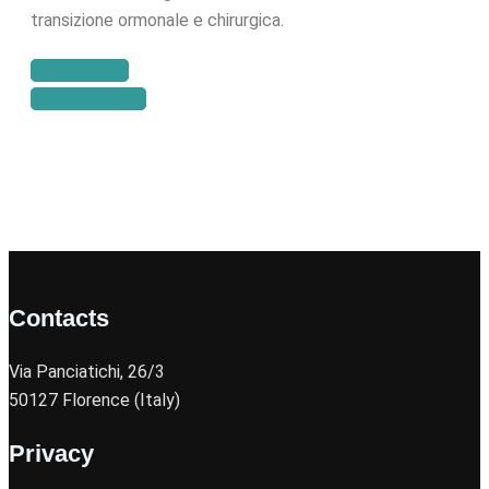
transizione ormonale e chirurgica.
More info ...
Admissions ...
Contacts
Via Panciatichi, 26/3
50127 Florence (Italy)
Privacy